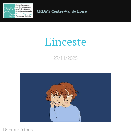
CRIAVS Centre-Val de Loire
L'inceste
27/11/2025
Bonjour à tous,