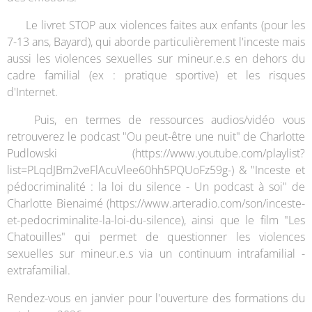
📌 Le livret STOP aux violences faites aux enfants (pour les
7-13 ans, Bayard), qui aborde particulièrement l'inceste mais
aussi les violences sexuelles sur mineur.e.s en dehors du
cadre familial (ex : pratique sportive) et les risques
d'Internet.
🔊 Puis, en termes de ressources audios/vidéo vous
retrouverez le podcast "Ou peut-être une nuit" de Charlotte
Pudlowski (https://www.youtube.com/playlist?
list=PLqdJBm2veFlAcuVlee60hh5PQUoFz59g-) & "Inceste et
pédocriminalité : la loi du silence - Un podcast à soi" de
Charlotte Bienaimé (https://www.arteradio.com/son/inceste-
et-pedocriminalite-la-loi-du-silence), ainsi que le film "Les
Chatouilles" qui permet de questionner les violences
sexuelles sur mineur.e.s via un continuum intrafamilial -
extrafamilial.
Rendez-vous en janvier pour l'ouverture des formations du