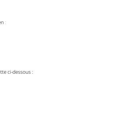
en
:
tte ci-dessous :