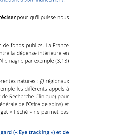
réciser
pour qu'il puisse nous
t de fonds publics. La France
ntre la dépense intérieure en
l'Allemagne par exemple (3,13)
férentes natures :
(i)
régionaux
mple les différents appels à
r de Recherche Clinique) pour
nérale de l'Offre de soins) et
dget « fléché » ne permet pas
ard (« Eye tracking ») et de