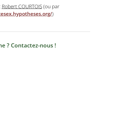
t
Robert COURTOIS
(ou par
cesex.hypotheses.org/
)
he ? Contactez-nous !