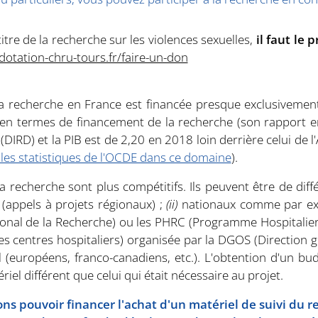
titre de la recherche sur les violences sexuelles,
il faut le p
dotation-chru-tours.fr/faire-un-don
la recherche en France est financée presque exclusivemen
» en termes de financement de la recherche (son rapport e
IRD) et la PIB est de 2,20 en 2018 loin derrière celui de 
 les statistiques de l'OCDE dans ce domaine
).
la recherche sont plus compétitifs. Ils peuvent être de dif
appels à projets régionaux) ;
(ii)
nationaux comme par exe
ional de la Recherche) ou les PHRC (Programme Hospitalie
es centres hospitaliers) organisée par la DGOS (Direction gé
(européens, franco-canadiens, etc.). L'obtention d'un bu
iel différent que celui qui était nécessaire au projet.
s pouvoir financer l'achat d'un matériel de suivi du reg